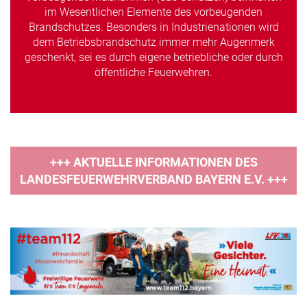
im Wesentlichen Elemente des vorbeugenden
Brandschutzes. Besonders in Industrienationen wird
dem Betriebsbrandschutz immer mehr Augenmerk
geschenkt, sei es durch eigene betriebliche oder durch
öffentliche Feuerwehren.
+++ AKTUELLE INFORMATIONEN DES
LANDESFEUERWEHRVERBAND BAYERN E.V. +++