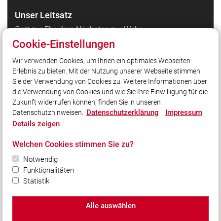
Unser Leitsatz
Gott zur Ehr, dem Nächsten zur Wehr.
Gemeinsam für Ihre Sicherheit.
Cookie-Einstellungen
Wir verwenden Cookies, um Ihnen ein optimales Webseiten-
Erlebnis zu bieten. Mit der Nutzung unserer Webseite stimmen
Quicklinks
Sie der Verwendung von Cookies zu. Weitere Informationen über
Über uns
die Verwendung von Cookies und wie Sie Ihre Einwilligung für die
Zukunft widerrufen können, finden Sie in unseren
Datenschutzerklärung
Impressum
Datenschutzhinweisen.
Social Media
Details zeigen
Auch unterwegs immer auf dem Laufenden bleiben?
Welchen Cookies stimmen Sie zu?
Bleiben Sie mit uns in Kontakt und vernetzen Sie sich
mit uns!
Notwendig
Funktionalitäten
Statistik
Alle auswählen
© 2026 Freiwillige Feuerwehr Lichtenfels e.V.