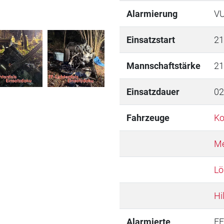
Alarmierung
VU
Einsatzstart
21
Mannschaftstärke
21
Einsatzdauer
02
Fahrzeuge
K
Me
Lö
Hi
Alarmierte
FF