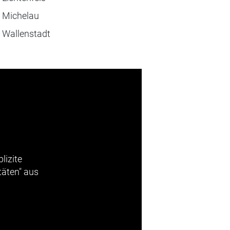
 Michelau
 Wallenstadt
lizite
täten" aus